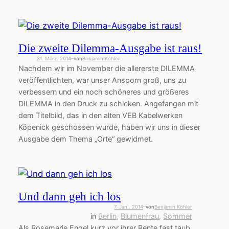
Die zweite Dilemma-Ausgabe ist raus!
31. März. 2014
von
Benjamin Köhler
—
Nachdem wir im November die allererste DILEMMA
veröffentlichten, war unser Ansporn groß, uns zu
verbessern und ein noch schöneres und größeres
DILEMMA in den Druck zu schicken. Angefangen mit
dem Titelbild, das in den alten VEB Kabelwerken
Köpenick geschossen wurde, haben wir uns in dieser
Ausgabe dem Thema „Orte“ gewidmet.
Und dann geh ich los
7. Jan.. 2014
von
Benjamin Köhler
—
in
Berlin
, 
Blumenfrau
, 
Sommer
Als Rosemarie Engel kurz vor ihrer Rente fast taub