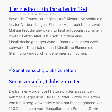
Tierfriedhof: Ein Paradies im Tod
27. Jan.. 2015
von
Benjamin Köhler
—
Bevor die Trauerfeier beginnt, trifft Richard Mitschke die
letzten Vorbereitungen. Ein altes Handtuch hat er zwei
Mal um Freddie gewickelt. Er liegt aufgebahrt auf einem
improvisierten Altar: ein Tisch, auf dem eine
Plastikdecke gezogen wurde. Darauf versuchen zwei
schwarze Trauerbänder und künstliche Blumen die
Stimmung vergeblich angenehmer zu machen.
Senat versucht, Clubs zu retten
11. Dez.. 2014
von
Benjamin Köhler
—
Die Berliner Morgenpost hatte sich den passenden
Rahmen ausgesucht: Der Club Ritter Butzke im Herzen
von Kreuzberg verwandelte sich am Dienstagabend vor
120 Zuschauern vom Dancefloor zum Podium. „Droht