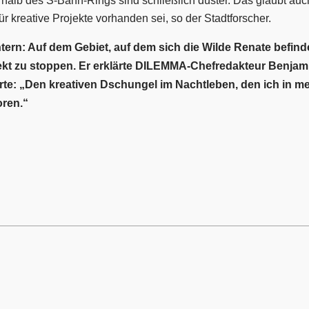
erhalb des S-Bahn-Rings sind schließlich düster. Das glaubt a
r kreative Projekte vorhanden sei, so der Stadtforscher.
tern: Auf dem Gebiet, auf dem sich die Wilde Renate befinde
ekt zu stoppen. Er erklärte DILEMMA-Chefredakteur Benjami
: „Den kreativen Dschungel im Nachtleben, den ich in mein
oren.“