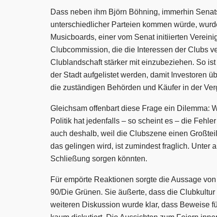
Dass neben ihm Björn Böhning, immerhin Senatsk
unterschiedlicher Parteien kommen würde, wurde
Musicboards, einer vom Senat initiierten Vereini
Clubcommission, die die Interessen der Clubs ver
Clublandschaft stärker mit einzubeziehen. So is
der Stadt aufgelistet werden, damit Investoren ü
die zuständigen Behörden und Käufer in der Verg
Gleichsam offenbart diese Frage ein Dilemma: Wi
Politik hat jedenfalls – so scheint es – die Feh
auch deshalb, weil die Clubszene einen Großteil d
das gelingen wird, ist zumindest fraglich. Unter
Schließung sorgen könnten.
Für empörte Reaktionen sorgte die Aussage von 
90/Die Grünen. Sie äußerte, dass die Clubkultur
weiteren Diskussion wurde klar, dass Beweise 