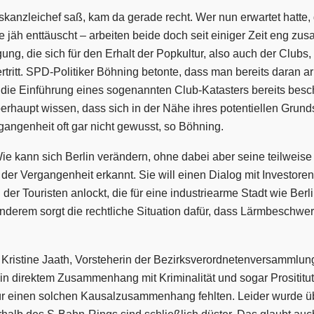
anzleichef saß, kam da gerade recht. Wer nun erwartet hatte,
 jäh enttäuscht – arbeiten beide doch seit einiger Zeit eng zu
gung, die sich für den Erhalt der Popkultur, also auch der Clubs
tritt. SPD-Politiker Böhning betonte, dass man bereits daran ar
t die Einführung eines sogenannten Club-Katasters bereits bes
berhaupt wissen, dass sich in der Nähe ihres potentiellen Grund
angenheit oft gar nicht gewusst, so Böhning.
e kann sich Berlin verändern, ohne dabei aber seine teilweise
ler der Vergangenheit erkannt. Sie will einen Dialog mit Investo
er Touristen anlockt, die für eine industriearme Stadt wie Berl
 anderem sorgt die rechtliche Situation dafür, dass Lärmbeschw
Kristine Jaath, Vorsteherin der Bezirksverordnetenversammlun
 in direktem Zusammenhang mit Kriminalität und sogar Prosititu
für einen solchen Kausalzusammenhang fehlten. Leider wurde 