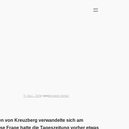
11. Dez.. 2014
von
Benjamin Köhler
—
en von Kreuzberg verwandelte sich am
e Frage hatte die Tageszeitung vorher etwas