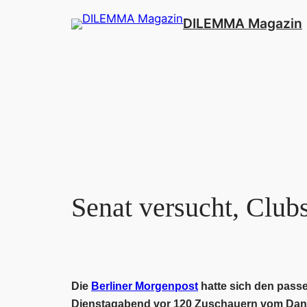
Zum
DILEMMA Magazin
Inhalt
springen
Senat versucht, Clubs
Die
Berliner Morgenpost
hatte sich den pass
Dienstagabend vor 120 Zuschauern vom Dance