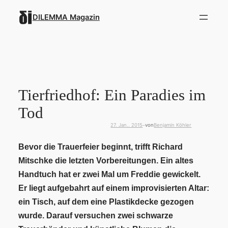
Zum
DILEMMA Magazin
Inhalt
springen
Tierfriedhof: Ein Paradies im
Tod
27. Jan.. 2015
von
Benjamin Köhler
—
B
evor die Trauerfeier beginnt, trifft Richard
Mitschke die letzten Vorbereitungen. Ein altes
Handtuch hat er zwei Mal um Freddie gewickelt.
Er liegt aufgebahrt auf einem improvisierten Altar:
ein Tisch, auf dem eine Plastikdecke gezogen
wurde. Darauf versuchen zwei schwarze