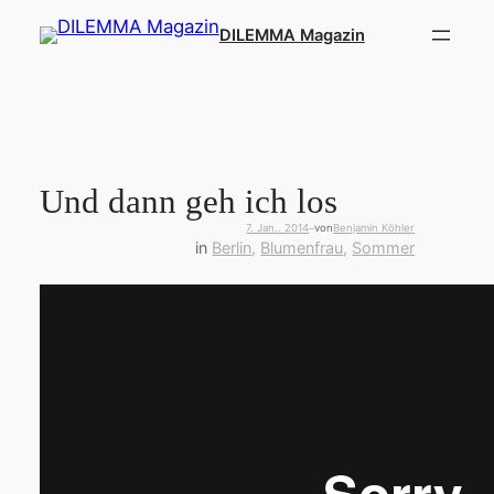
Zum
DILEMMA Magazin
Inhalt
springen
Und dann geh ich los
7. Jan.. 2014
von
Benjamin Köhler
—
in
Berlin
, 
Blumenfrau
, 
Sommer