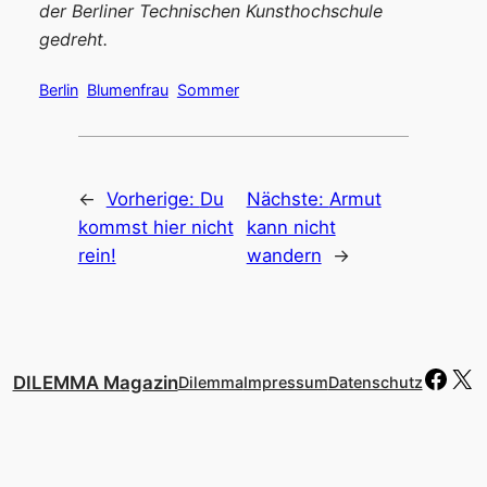
der Berliner Technischen Kunsthochschule
gedreht.
Berlin
Blumenfrau
Sommer
←
Vorherige:
Du
Nächste:
Armut
kommst hier nicht
kann nicht
rein!
wandern
→
Face
X
DILEMMA Magazin
Dilemma
Impressum
Datenschutz