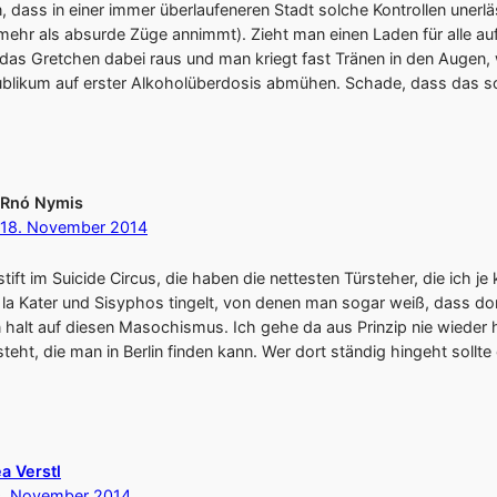
 dass in einer immer überlaufeneren Stadt solche Kontrollen unerl
t“ mehr als absurde Züge annimmt). Zieht man einen Laden für alle 
das Gretchen dabei raus und man kriegt fast Tränen in den Augen,
blikum auf erster Alkoholüberdosis abmühen. Schade, dass das so i
Rnó Nymis
18. November 2014
stift im Suicide Circus, die haben die nettesten Türsteher, die ich 
la Kater und Sisyphos tingelt, von denen man sogar weiß, dass dort 
 halt auf diesen Masochismus. Ich gehe da aus Prinzip nie wieder 
eht, die man in Berlin finden kann. Wer dort ständig hingeht sollte
a Verstl
9. November 2014