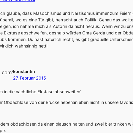
 Ich glaube, dass Masochismus und Narzissmus immer zum Feiern 
überall, wo es eine Tür gibt, herrscht auch Politik. Genau das woll
gen, ich nehme mich als Autorin da nicht heraus. Wenn wir zu uns 
che Ekstase abschweifen, deshalb würden Oma Gerda und der Obd
lubs kommen. Du hast natürlich recht, es gibt graduelle Unterschiede
irklich wahnsinnig nett!
konstantin
27. Februar 2015
m in die nächtliche Ekstase abschweifen“
 Obdachlose von der Brücke nebenan eben nicht in unsere favori
dem obdachlosen da einen plausch halten und zwei bier trinken wie
pe.