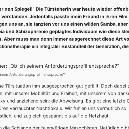
eber nen Spiegel!“ Die Türsteherin war heute wieder offenb
 verstanden. Jedenfalls passte mein Freund in ihren Film 
ngen uns an, sie tanzten vor uns einen wilden Samba, aber
ia und Schizophrenie geplagtes Individuum wie diese klei
s. Aber muss man denn immer ausgerechnet diese Art vo
ationstherapie ein integraler Bestandteil der Generation, die
einem Anforderungsprofil entspreche?“
Türsituation ihm ausgesprochen gut gefällt. Doch dabei si
, mit unserer Mobilität und Freiheit, mit unserem von der 
xy und anziehend sein: die Abweisung. Es gibt eine letzte 
üren verrauchter Nachtlokale. Wir fühlen uns vermutlich so
tlich, und zugleich gespannt bis auf die Netzhaut.
in die Schlange der feierwütigen Masochisten. Natürlich gib