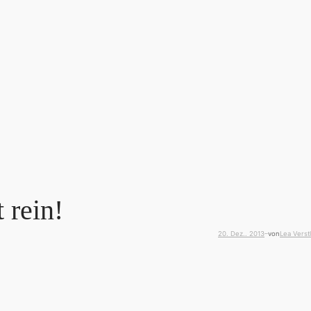
 rein!
20. Dez.. 2013
von
Lea Verstl
—