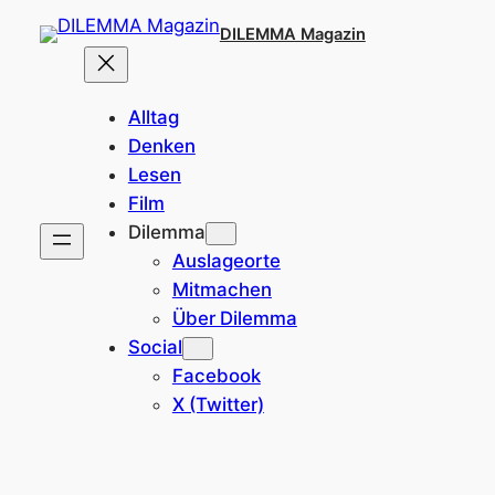
Zum
DILEMMA Magazin
Inhalt
springen
Alltag
Denken
Lesen
Film
Dilemma
Auslageorte
Mitmachen
Über Dilemma
Social
Facebook
X (Twitter)