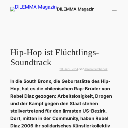
Zum
DILEMMA Magazin
Inhalt
springen
Hip-Hop ist Flüchtlings-
Soundtrack
23. Juni. 2014
von
Janina Bembenek
—
In die South Bronx, die Geburtstätte des Hip-
Hop, hat es die chilenischen Rap-Brüder von
Rebel Diaz gezogen: Arbeitslosigkeit, Drogen
und der Kampf gegen den Staat stehen
stellvertretend für den ärmsten US-Bezirk.
Dort, mitten in der Community, haben Rebel
Diaz 2006 ihr solidarisches Künstlerkollektiv