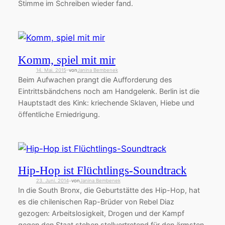
Stimme im Schreiben wieder fand.
Komm, spiel mit mir
14. Mai. 2015
von
Janina Bembenek
—
Beim Aufwachen prangt die Aufforderung des
Eintrittsbändchens noch am Handgelenk. Berlin ist die
Hauptstadt des Kink: kriechende Sklaven, Hiebe und
öffentliche Erniedrigung.
Hip-Hop ist Flüchtlings-Soundtrack
23. Juni. 2014
von
Janina Bembenek
—
In die South Bronx, die Geburtstätte des Hip-Hop, hat
es die chilenischen Rap-Brüder von Rebel Diaz
gezogen: Arbeitslosigkeit, Drogen und der Kampf
gegen den Staat stehen stellvertretend für den ärmsten