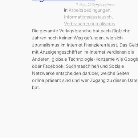
7. Nov.. 2013
von
Lea Verstl
—
in
Arbeitsbedingungen
, 
Informationsaustausch
, 
Verbraucherjournalismus
Die gesamte Verlagsbranche hat nach fünfzehn
Jahren noch keinen Weg gefunden, wie sich
Journalismus im Internet finanzieren lässt. Das Gel
mit Anzeigengeschäften im Internet verdienen die
Anderen, globale Technologie-Konzerne wie Googl
oder Facebook. Suchmaschinen und Soziale
Netzwerke entscheiden darüber, welche Seiten
online präsent sind und wer Zugang zu diesen Date
hat.